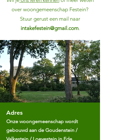
Wil je
ons leren kennen
of meer weten
over woongemeenschap Festein?
Stuur gerust een mail naar
intakefestein@gmail.com
.
Adres
Onze woongemeenschap wordt
gebouwd aan de Goudenstein /
Valkestein / Loevestein in Ede.