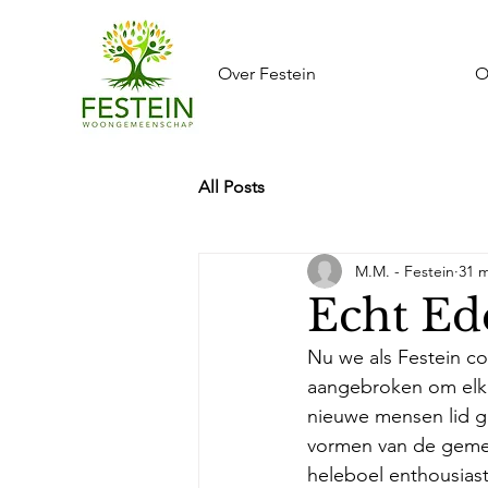
Over Festein
O
All Posts
M.M. - Festein
31 m
Echt Ed
Nu we als Festein co
aangebroken om elkaa
nieuwe mensen lid ge
vormen van de geme
heleboel enthousias