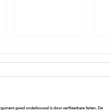
Inve
Góed nieuws, en meer!
t argument goed onderbouwd is door verifieerbare feiten. De 