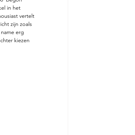
l in het 
ousiast vertelt 
cht zijn zoals 
t name erg 
chter kiezen 