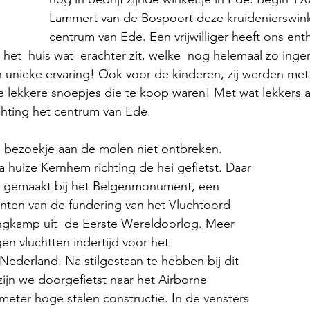
Lammert van de Bospoort deze kruidenierswinke
centrum van Ede. Een vrijwilliger heeft ons enth
 het  huis wat  erachter zit, welke  nog helemaal zo ingeri
n unieke ervaring! Ook voor de kinderen, zij werden me
ie lekkere snoepjes die te koop waren! Met wat lekkers a
ichting het centrum van Ede. 
n bezoekje aan de molen niet ontbreken. 
a huize Kernhem richting de hei gefietst. Daar 
 gemaakt bij het Belgenmonument, een 
anten van de fundering van het Vluchtoord 
ngkamp uit  de Eerste Wereldoorlog. Meer 
en vluchtten indertijd voor het 
ederland. Na stilgestaan te hebben bij dit 
zijn we doorgefietst naar het Airborne 
ter hoge stalen constructie. In de vensters 