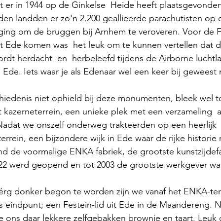
 er in 1944 op de Ginkelse  Heide heeft plaatsgevonden
en landden er zo'n 2.200 geallieerde parachutisten op 
oging om de bruggen bij Arnhem te veroveren. Voor de F
it Ede komen was  het leuk om te kunnen vertellen dat d
ordt herdacht  en  herbeleefd tijdens de Airborne luchtl
 Ede. Iets waar je als Edenaar wel een keer bij geweest 
chiedenis niet ophield bij deze monumenten, bleek wel 
et kazerneterrein, een unieke plek met een verzameling  
dat we onszelf onderweg trakteerden op een heerlijk  
errein, een bijzondere wijk in Ede waar de rijke historie
tond de voormalige ENKA fabriek, de grootste kunstzijdef
922 werd geopend en tot 2003 de grootste werkgever wa
érg donker begon te worden zijn we vanaf het ENKA-terr
s eindpunt; een Festein-lid uit Ede in de Maandereng. 
te ons daar lekkere zelfgebakken brownie en taart. Leuk