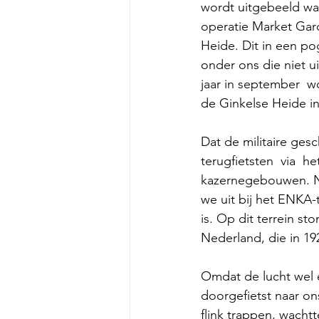
wordt uitgebeeld wat
operatie Market Gard
Heide. Dit in een p
onder ons die niet u
jaar in september  w
de Ginkelse Heide in
Dat de militaire ges
terugfietsten  via  h
kazernegebouwen. Na
we uit bij het ENKA-t
is. Op dit terrein s
Nederland, die in 1
Omdat de lucht wel 
doorgefietst naar on
flink trappen, wacht