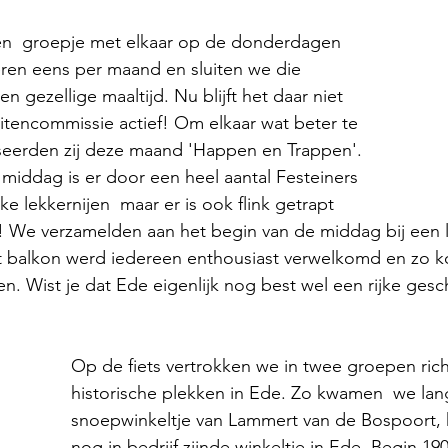
en  groepje met elkaar op de donderdagen 
eren eens per maand en sluiten we die 
n gezellige maaltijd. Nu blijft het daar niet 
teitencommissie actief! Om elkaar wat beter te 
seerden zij deze maand 'Happen en Trappen'. 
 middag is er door een heel aantal Festeiners 
jke lekkernijen  maar er is ook flink getrapt 
 We verzamelden aan het begin van de middag bij een l
et balkon werd iedereen enthousiast verwelkomd en zo k
n. Wist je dat Ede eigenlijk nog best wel een rijke gesc
Op de fiets vertrokken we in twee groepen richti
historische plekken in Ede. Zo kwamen  we lan
snoepwinkeltje van Lammert van de Bospoort, 
nog in bedrijf zijnde winkeltje in Ede. Begin 19