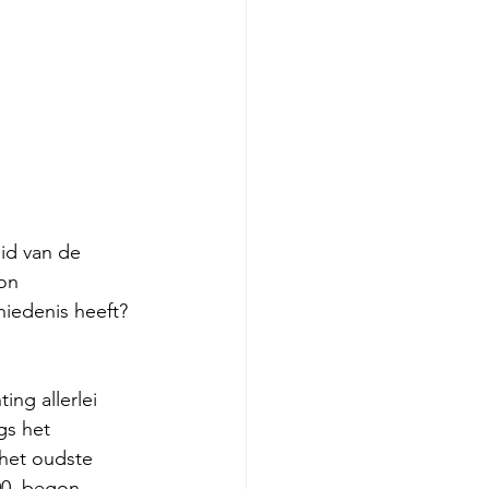
id van de 
on 
hiedenis heeft? 
ng allerlei 
gs het 
het oudste 
00  begon 